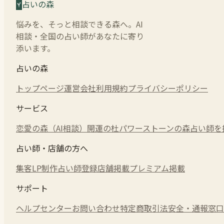
占いの森
悩みを、そっと相談できる森へ。AI
相談・全国の占い師があなたに寄り
添います。
占いの森
トップページ
運営会社
利用規約
プライバシーポリシー
サービス
恋愛の森（AI相談）
開運の杜
パワーストーンの森
占い師を
占い師・店舗の方へ
集客LP制作
占い師登録
店舗掲載
プレミアム掲載
サポート
ヘルプセンター
お問い合わせ
特定商取引法
安全・通報窓口