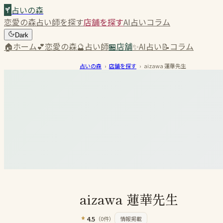
占いの森
恋愛の森
占い師を探す
店舗を探す
AI占い
コラム
Dark
🏠
ホーム
💕
恋愛の森
🔮
占い師
🏪
店舗
✨
AI占い
📝
コラム
占いの森
›
店舗を探す
›
aizawa 蓮華先生
aizawa 蓮華先生
4.5
（
0
件）
情報掲載