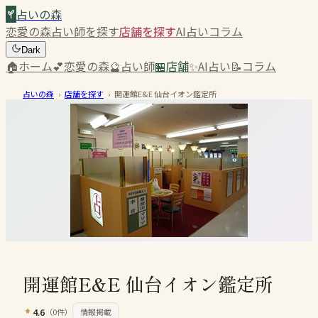
占いの森
恋愛の森
占い師を探す
店舗を探す
AI占い
コラム
Dark
🏠
ホーム
💕
恋愛の森
🔮
占い師
🏪
店舗
✨
AI占い
📝
コラム
占いの森
›
店舗を探す
›
開運館E&E 仙台イオン鑑定所
開運館E&E 仙台イオン鑑定所
4.6
（
0
件）
情報掲載