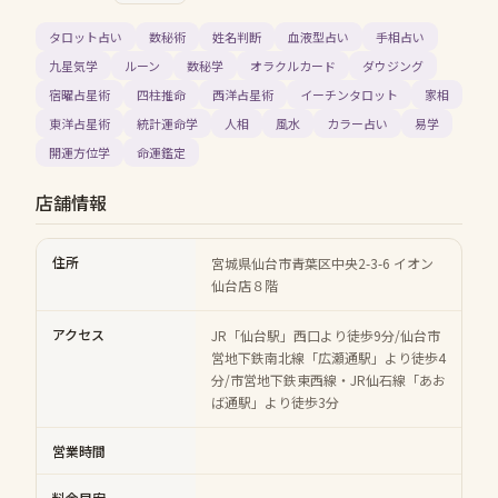
タロット占い
数秘術
姓名判断
血液型占い
手相占い
九星気学
ルーン
数秘学
オラクルカード
ダウジング
宿曜占星術
四柱推命
西洋占星術
イーチンタロット
家相
東洋占星術
統計運命学
人相
風水
カラー占い
易学
開運方位学
命運鑑定
店舗情報
住所
宮城県仙台市青葉区中央2-3-6 イオン
仙台店８階
アクセス
JR「仙台駅」西口より徒歩9分/仙台市
営地下鉄南北線「広瀬通駅」より徒歩4
分/市営地下鉄東西線・JR仙石線「あお
ば通駅」より徒歩3分
営業時間
料金目安