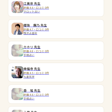
江美奈
先生
評価 4.6・口コミ 0件
タロット占い
櫻珠 廉乃
先生
評価 4.7・口コミ 0件
西洋占星術
カホリ
先生
評価 4.8・口コミ 0件
手相占い
幸福寺
先生
評価 4.5・口コミ 0件
九星気学
香 瑤
先生
評価 4.6・口コミ 0件
手相占い