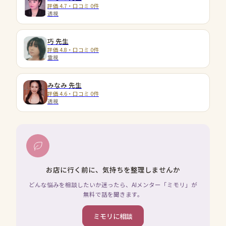
評価 4.7・口コミ 0件
透視
巧
先生
評価 4.8・口コミ 0件
霊視
みなみ
先生
評価 4.6・口コミ 0件
透視
お店に行く前に、気持ちを整理しませんか
どんな悩みを相談したいか迷ったら、AIメンター「ミモリ」が
無料で話を聞きます。
ミモリに相談