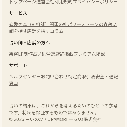
トップページ
運営会社
利用規約
プライバシーポリシー
サービス
恋愛の森（AI相談）
開運の杜
パワーストーンの森
占い
師を探す
店舗を探す
コラム
占い師・店舗の方へ
集客LP制作
占い師登録
店舗掲載
プレミアム掲載
サポート
ヘルプセンター
お問い合わせ
特定商取引法
安全・通報
窓口
占いの結果は、これからを考えるためのひとつの参考
です。将来を保証するものではありません。
© 2026 占いの森 / URAMORI — GXO株式会社