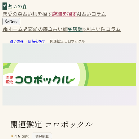
占いの森
恋愛の森
占い師を探す
店舗を探す
AI占い
コラム
Dark
🏠
ホーム
💕
恋愛の森
🔮
占い師
🏪
店舗
✨
AI占い
📝
コラム
占いの森
›
店舗を探す
›
開運鑑定 コロボックル
開運鑑定 コロボックル
4.9
（
0
件）
情報掲載