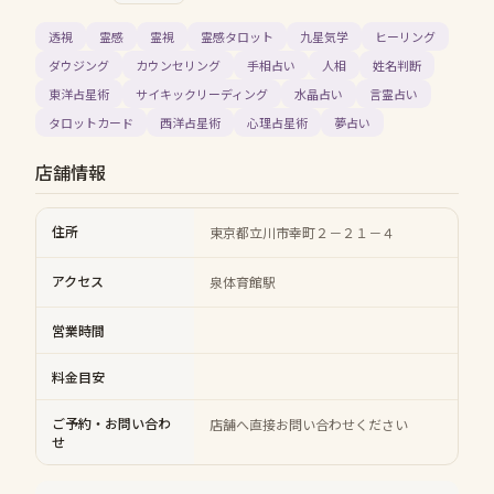
透視
霊感
霊視
霊感タロット
九星気学
ヒーリング
ダウジング
カウンセリング
手相占い
人相
姓名判断
東洋占星術
サイキックリーディング
水晶占い
言霊占い
タロットカード
西洋占星術
心理占星術
夢占い
店舗情報
住所
東京都立川市幸町２－２１－４
アクセス
泉体育館駅
営業時間
料金目安
ご予約・お問い合わ
店舗へ直接お問い合わせください
せ