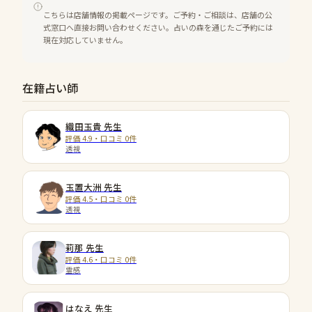
こちらは店舗情報の掲載ページです。ご予約・ご相談は、店舗の公
式窓口へ直接お問い合わせください。占いの森を通じたご予約には
現在対応していません。
在籍占い師
織田玉貴
先生
評価 4.9・口コミ 0件
透視
玉置大洲
先生
評価 4.5・口コミ 0件
透視
莉那
先生
評価 4.6・口コミ 0件
霊感
はなえ
先生