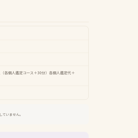
相性コース（各個人鑑定コース＋30分）各個人鑑定代＋
していません。