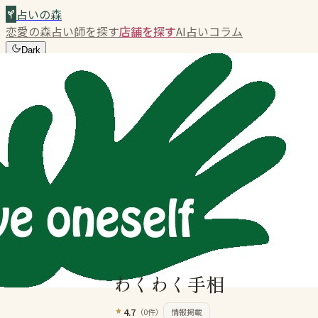
占いの森
恋愛の森
占い師を探す
店舗を探す
AI占い
コラム
Dark
🏠
ホーム
💕
恋愛の森
🔮
占い師
🏪
店舗
✨
AI占い
📝
コラム
占いの森
›
店舗を探す
›
わくわく手相
わくわく手相
4.7
（
0
件）
情報掲載