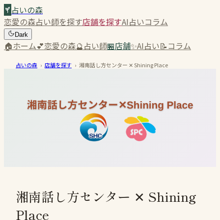
占いの森
恋愛の森
占い師を探す
店舗を探す
AI占い
コラム
Dark
🏠
ホーム
💕
恋愛の森
🔮
占い師
🏪
店舗
✨
AI占い
📝
コラム
占いの森
›
店舗を探す
›
湘南話し方センター ✕ Shining Place
湘南話し方センター ✕ Shining
Place