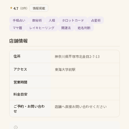
4.7
（
0
件）
情報掲載
手相占い
数秘術
人相
タロットカード
占星術
マヤ暦
レイキヒーリング
開運法
姓名判断
店舗情報
住所
神奈川県平塚市北金目2-7-13
アクセス
東海大学前駅
営業時間
料金目安
ご予約・お問い合わ
店舗へ直接お問い合わせください
せ