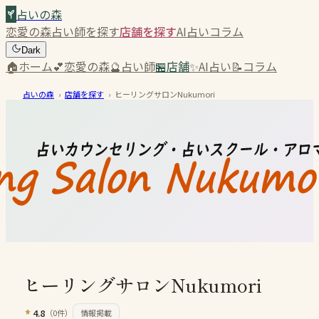
占いの森
恋愛の森
占い師を探す
店舗を探す
AI占い
コラム
Dark
🏠
ホーム
💕
恋愛の森
🔮
占い師
🏪
店舗
✨
AI占い
📝
コラム
占いの森
›
店舗を探す
›
ヒーリングサロンNukumori
ヒーリングサロンNukumori
4.8
（
0
件）
情報掲載