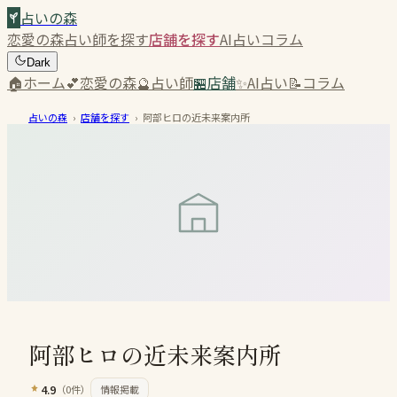
占いの森
恋愛の森
占い師を探す
店舗を探す
AI占い
コラム
Dark
🏠
ホーム
💕
恋愛の森
🔮
占い師
🏪
店舗
✨
AI占い
📝
コラム
占いの森
›
店舗を探す
›
阿部ヒロの近未来案内所
阿部ヒロの近未来案内所
4.9
（
0
件）
情報掲載