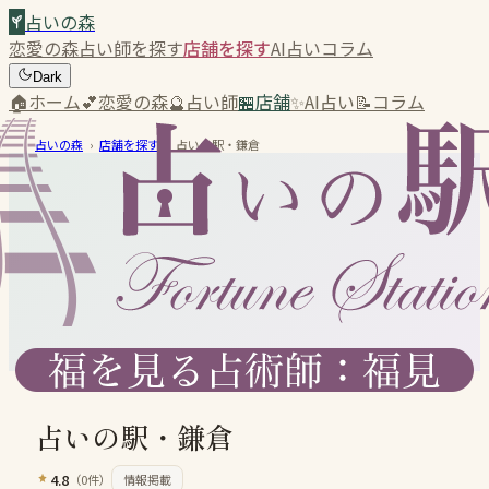
占いの森
恋愛の森
占い師を探す
店舗を探す
AI占い
コラム
Dark
🏠
ホーム
💕
恋愛の森
🔮
占い師
🏪
店舗
✨
AI占い
📝
コラム
占いの森
›
店舗を探す
›
占いの駅・鎌倉
占いの駅・鎌倉
4.8
（
0
件）
情報掲載