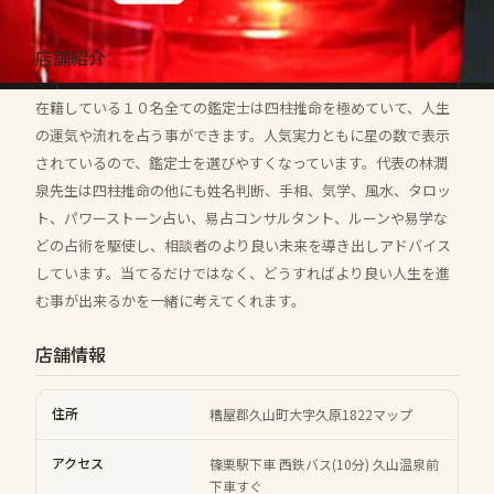
店舗紹介
在籍している１０名全ての鑑定士は四柱推命を極めていて、人生
の運気や流れを占う事ができます。人気実力ともに星の数で表示
されているので、鑑定士を選びやすくなっています。代表の林潤
泉先生は四柱推命の他にも姓名判断、手相、気学、風水、タロッ
ト、パワーストーン占い、易占コンサルタント、ルーンや易学な
どの占術を駆使し、相談者のより良い未来を導き出しアドバイス
しています。当てるだけではなく、どうすればより良い人生を進
む事が出来るかを一緒に考えてくれます。
店舗情報
住所
糟屋郡久山町大字久原1822マップ
アクセス
篠栗駅下車 西鉄バス(10分) 久山温泉前
下車すぐ