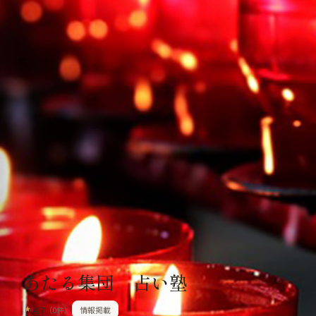
占いの森
恋愛の森
占い師を探す
店舗を探す
AI占い
コラム
Dark
🏠
ホーム
💕
恋愛の森
🔮
占い師
🏪
店舗
✨
AI占い
📝
コラム
占いの森
›
店舗を探す
›
あたる集団 占い塾
あたる集団 占い塾
4.7
（
0
件）
情報掲載