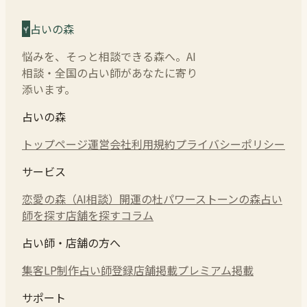
占いの森
悩みを、そっと相談できる森へ。AI
相談・全国の占い師があなたに寄り
添います。
占いの森
トップページ
運営会社
利用規約
プライバシーポリシー
サービス
恋愛の森（AI相談）
開運の杜
パワーストーンの森
占い
師を探す
店舗を探す
コラム
占い師・店舗の方へ
集客LP制作
占い師登録
店舗掲載
プレミアム掲載
サポート