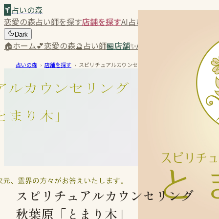
占いの森
恋愛の森
占い師を探す
店舗を探す
AI占い
コラム
Dark
🏠
ホーム
💕
恋愛の森
🔮
占い師
🏪
店舗
✨
AI占い
📝
コラム
占いの森
›
店舗を探す
›
スピリチュアルカウンセリング秋葉原「とまり木」
スピリチュアルカウンセリング
秋葉原「とまり木」