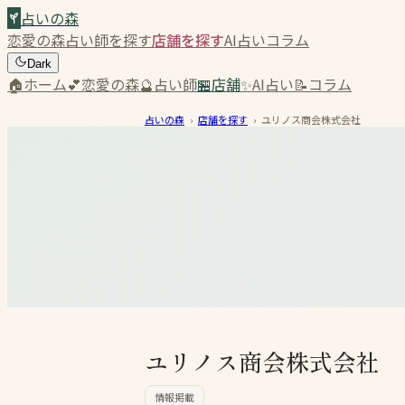
占いの森
恋愛の森
占い師を探す
店舗を探す
AI占い
コラム
Dark
🏠
ホーム
💕
恋愛の森
🔮
占い師
🏪
店舗
✨
AI占い
📝
コラム
占いの森
›
店舗を探す
›
ユリノス商会株式会社
ユリノス商会株式会社
情報掲載