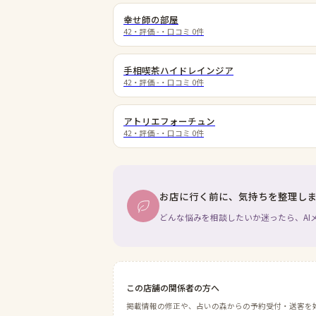
幸せ師の部屋
42
・評価
-
・口コミ
0
件
手相喫茶ハイドレインジア
42
・評価
-
・口コミ
0
件
アトリエフォーチュン
42
・評価
-
・口コミ
0
件
お店に行く前に、気持ちを整理し
どんな悩みを相談したいか迷ったら、AI
この店舗の関係者の方へ
掲載情報の修正や、占いの森からの予約受付・送客を