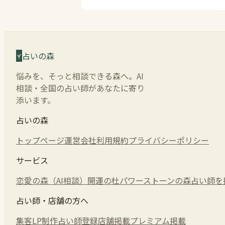
占いの森
悩みを、そっと相談できる森へ。AI
相談・全国の占い師があなたに寄り
添います。
占いの森
トップページ
運営会社
利用規約
プライバシーポリシー
サービス
恋愛の森（AI相談）
開運の杜
パワーストーンの森
占い師を
占い師・店舗の方へ
集客LP制作
占い師登録
店舗掲載
プレミアム掲載