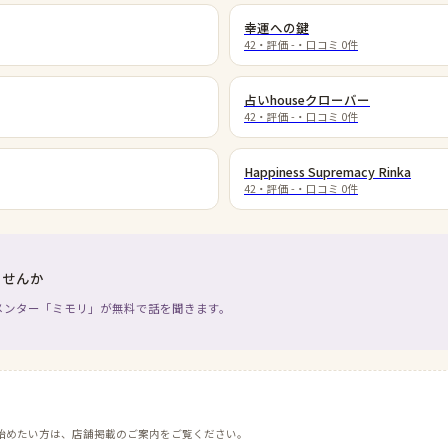
幸運への鍵
42
・評価
-
・口コミ
0
件
占いhouseクローバー
42
・評価
-
・口コミ
0
件
Happiness Supremacy Rinka
42
・評価
-
・口コミ
0
件
ませんか
メンター「ミモリ」が無料で話を聞きます。
始めたい方は、店舗掲載のご案内をご覧ください。