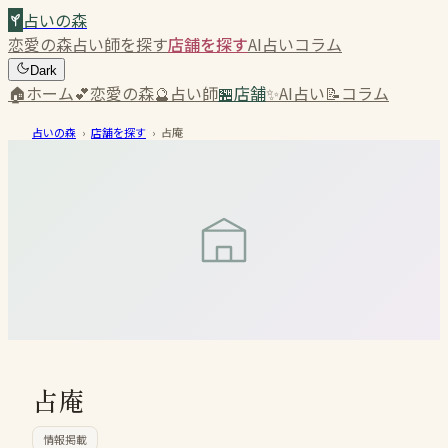
占いの森
恋愛の森
占い師を探す
店舗を探す
AI占い
コラム
Dark
🏠
ホーム
💕
恋愛の森
🔮
占い師
🏪
店舗
✨
AI占い
📝
コラム
占いの森
›
店舗を探す
›
占庵
占庵
情報掲載