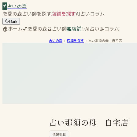
占いの森
恋愛の森
占い師を探す
店舗を探す
AI占い
コラム
Dark
🏠
ホーム
💕
恋愛の森
🔮
占い師
🏪
店舗
✨
AI占い
📝
コラム
占いの森
›
店舗を探す
›
占い那須の母 自宅店
占い那須の母 自宅店
情報掲載