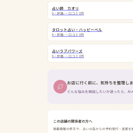
占い師 カオリ
9
・評価
-
・口コミ
0
件
タロット占い・ハッピーベル
9
・評価
-
・口コミ
0
件
占いラブパワーズ
9
・評価
-
・口コミ
0
件
お店に行く前に、気持ちを整理し
どんな悩みを相談したいか迷ったら、AI
この店舗の関係者の方へ
掲載情報の修正や、占いの森からの予約受付・送客を