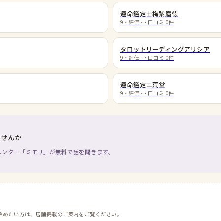
運命鑑定士梅紫麿徳
9
・評価
-
・口コミ
0
件
タロットリーディングアリシア
9
・評価
-
・口コミ
0
件
運命鑑定二荒堂
9
・評価
-
・口コミ
0
件
ませんか
メンター「ミモリ」が無料で話を聞きます。
始めたい方は、店舗掲載のご案内をご覧ください。