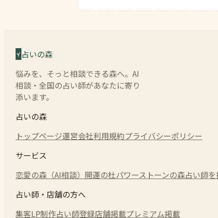
占いの森
悩みを、そっと相談できる森へ。AI
相談・全国の占い師があなたに寄り
添います。
占いの森
トップページ
運営会社
利用規約
プライバシーポリシー
サービス
恋愛の森（AI相談）
開運の杜
パワーストーンの森
占い師を
占い師・店舗の方へ
集客LP制作
占い師登録
店舗掲載
プレミアム掲載