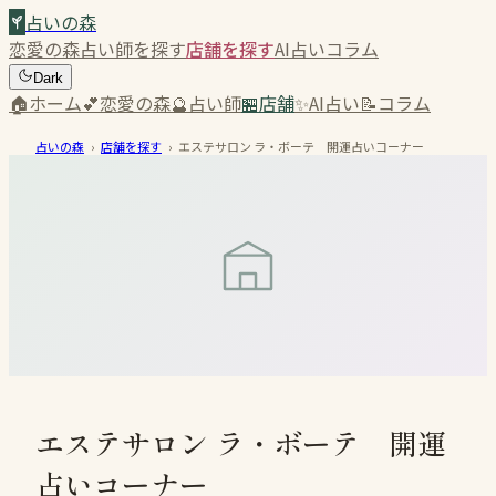
占いの森
恋愛の森
占い師を探す
店舗を探す
AI占い
コラム
Dark
🏠
ホーム
💕
恋愛の森
🔮
占い師
🏪
店舗
✨
AI占い
📝
コラム
占いの森
›
店舗を探す
›
エステサロン ラ・ボーテ 開運占いコーナー
エステサロン ラ・ボーテ 開運
占いコーナー