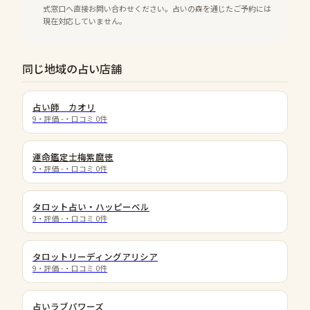
式窓口へ直接お問い合わせください。占いの森を通じたご予約には
現在対応していません。
同じ地域の占い店舗
占い師 カオリ
9
・評価
-
・口コミ
0
件
運命鑑定士梅紫麿徳
9
・評価
-
・口コミ
0
件
タロット占い・ハッピーベル
9
・評価
-
・口コミ
0
件
タロットリーディングアリシア
9
・評価
-
・口コミ
0
件
占いラブパワーズ