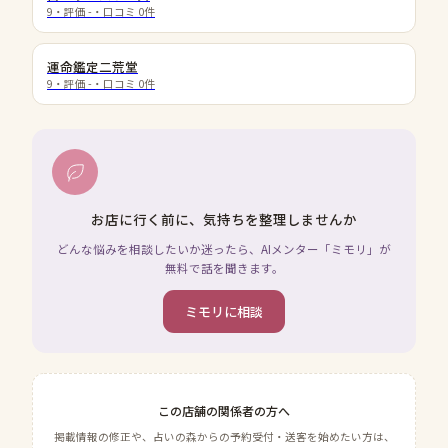
9
・評価
-
・口コミ
0
件
運命鑑定二荒堂
9
・評価
-
・口コミ
0
件
お店に行く前に、気持ちを整理しませんか
どんな悩みを相談したいか迷ったら、AIメンター「ミモリ」が
無料で話を聞きます。
ミモリに相談
この店舗の関係者の方へ
掲載情報の修正や、占いの森からの予約受付・送客を始めたい方は、