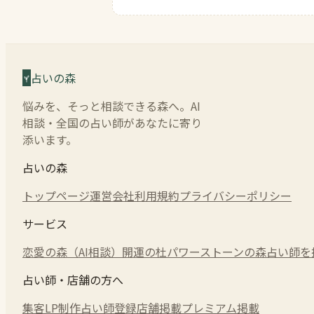
占いの森
悩みを、そっと相談できる森へ。AI
相談・全国の占い師があなたに寄り
添います。
占いの森
トップページ
運営会社
利用規約
プライバシーポリシー
サービス
恋愛の森（AI相談）
開運の杜
パワーストーンの森
占い師を
占い師・店舗の方へ
集客LP制作
占い師登録
店舗掲載
プレミアム掲載