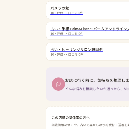
パメラの館
10
・評価
-
・口コミ
0
件
占い・手相 Palm&Lines～パームアンドライン
10
・評価
-
・口コミ
0
件
占い・ヒーリングサロン珊瑚樹
10
・評価
-
・口コミ
0
件
お店に行く前に、気持ちを整理し
どんな悩みを相談したいか迷ったら、AI
この店舗の関係者の方へ
掲載情報の修正や、占いの森からの予約受付・送客を