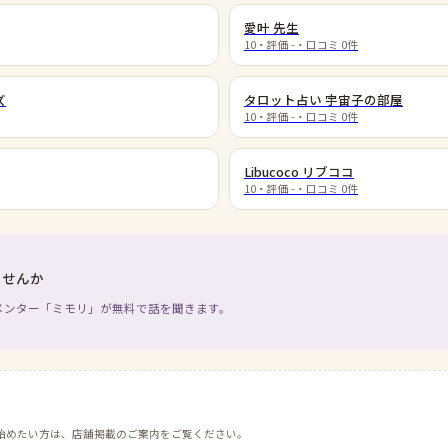
愛叶 先生
10
・評価
-
・口コミ
0
件
ズ
タロット占い 宇宙子の部屋
10
・評価
-
・口コミ
0
件
Libucoco リブココ
10
・評価
-
・口コミ
0
件
ませんか
メンター「ミモリ」が無料で話を聞きます。
始めたい方は、店舗掲載のご案内をご覧ください。