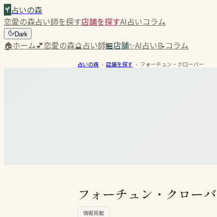
占いの森
恋愛の森
占い師を探す
店舗を探す
AI占い
コラム
Dark
🏠
ホーム
💕
恋愛の森
🔮
占い師
🏪
店舗
✨
AI占い
📝
コラム
占いの森
›
店舗を探す
›
フォーチュン・クローバー
フォーチュン・クローバ
情報掲載