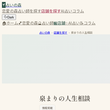
占いの森
恋愛の森
占い師を探す
店舗を探す
AI占い
コラム
Dark
🏠
ホーム
💕
恋愛の森
🔮
占い師
🏪
店舗
✨
AI占い
📝
コラム
占いの森
›
店舗を探す
›
泉まりの人生相談
泉まりの人生相談
情報掲載