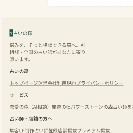
占いの森
悩みを、そっと相談できる森へ。AI
相談・全国の占い師があなたに寄り
添います。
占いの森
トップページ
運営会社
利用規約
プライバシーポリシー
サービス
恋愛の森（AI相談）
開運の杜
パワーストーンの森
占い師を
占い師・店舗の方へ
集客LP制作
占い師登録
店舗掲載
プレミアム掲載