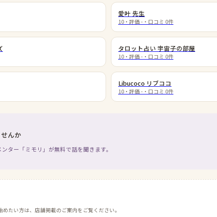
愛叶 先生
10
・評価
-
・口コミ
0
件
ズ
タロット占い 宇宙子の部屋
10
・評価
-
・口コミ
0
件
Libucoco リブココ
10
・評価
-
・口コミ
0
件
ませんか
メンター「ミモリ」が無料で話を聞きます。
始めたい方は、店舗掲載のご案内をご覧ください。