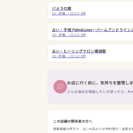
パメラの館
10
・評価
-
・口コミ
0
件
占い・手相 Palm&Lines～パームアンドライン
10
・評価
-
・口コミ
0
件
占い・ヒーリングサロン珊瑚樹
10
・評価
-
・口コミ
0
件
お店に行く前に、気持ちを整理し
どんな悩みを相談したいか迷ったら、AI
この店舗の関係者の方へ
掲載情報の修正や、占いの森からの予約受付・送客を