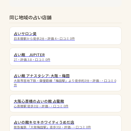
同じ地域の占い店舗
占いサロン昊
日本橋駅から徒歩2分
・評価
4
・口コミ
0
件
占い館 JUPITER
27
・評価
3.8
・口コミ
0
件
占い館 アナスタシア: 大阪・梅田
大阪市営地下鉄・御堂筋線「梅田駅」より徒歩約3分
・評価
-
・口コミ
0
件
大阪心斎橋の占いの館 占龍館
心斎橋駅 徒歩3分
・評価
-
・口コミ
0
件
占いの館キセキホワイティうめだ店
阪急電鉄 「大阪梅田駅」徒歩3分
・評価
-
・口コミ
0
件