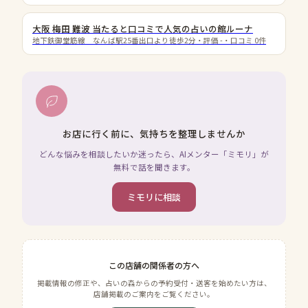
大阪 梅田 難波 当たると口コミで人気の占いの館ルーナ
地下鉄御堂筋線 なんば駅25番出口より徒歩2分
・評価
-
・口コミ
0
件
お店に行く前に、気持ちを整理しませんか
どんな悩みを相談したいか迷ったら、AIメンター「ミモリ」が
無料で話を聞きます。
ミモリに相談
この店舗の関係者の方へ
掲載情報の修正や、占いの森からの予約受付・送客を始めたい方は、
店舗掲載のご案内をご覧ください。