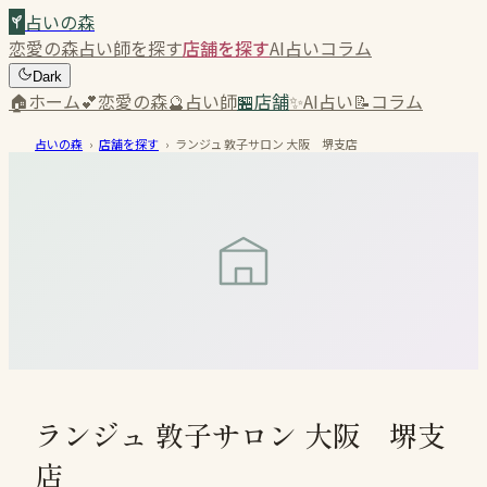
占いの森
恋愛の森
占い師を探す
店舗を探す
AI占い
コラム
Dark
🏠
ホーム
💕
恋愛の森
🔮
占い師
🏪
店舗
✨
AI占い
📝
コラム
占いの森
›
店舗を探す
›
ランジュ 敦子サロン 大阪 堺支店
ランジュ 敦子サロン 大阪 堺支
店