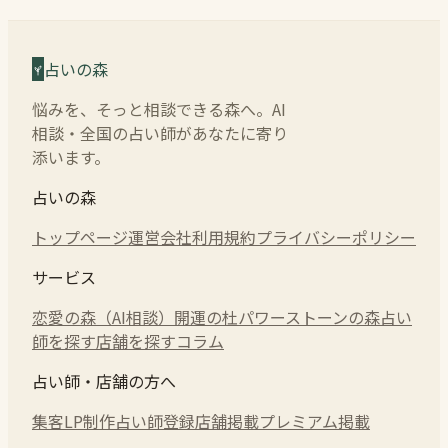
占いの森
悩みを、そっと相談できる森へ。AI
相談・全国の占い師があなたに寄り
添います。
占いの森
トップページ
運営会社
利用規約
プライバシーポリシー
サービス
恋愛の森（AI相談）
開運の杜
パワーストーンの森
占い
師を探す
店舗を探す
コラム
占い師・店舗の方へ
集客LP制作
占い師登録
店舗掲載
プレミアム掲載