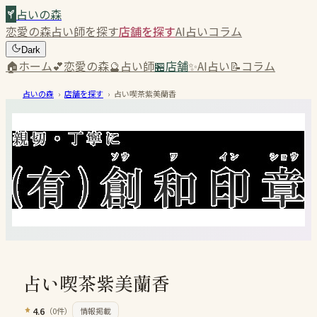
占いの森
恋愛の森
占い師を探す
店舗を探す
AI占い
コラム
Dark
🏠
ホーム
💕
恋愛の森
🔮
占い師
🏪
店舗
✨
AI占い
📝
コラム
占いの森
›
店舗を探す
›
占い喫茶紫美蘭香
占い喫茶紫美蘭香
4.6
（
0
件）
情報掲載