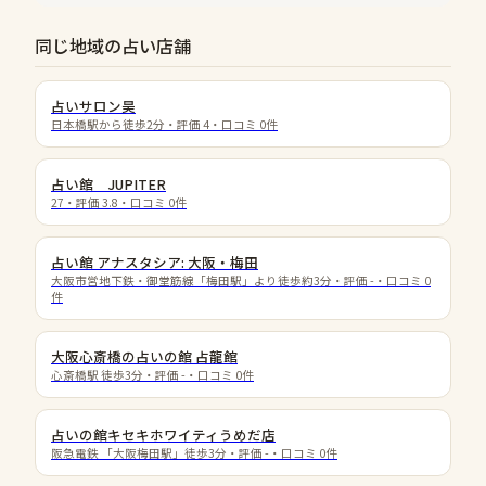
同じ地域の占い店舗
占いサロン昊
日本橋駅から徒歩2分
・評価
4
・口コミ
0
件
占い館 JUPITER
27
・評価
3.8
・口コミ
0
件
占い館 アナスタシア: 大阪・梅田
大阪市営地下鉄・御堂筋線「梅田駅」より徒歩約3分
・評価
-
・口コミ
0
件
大阪心斎橋の占いの館 占龍館
心斎橋駅 徒歩3分
・評価
-
・口コミ
0
件
占いの館キセキホワイティうめだ店
阪急電鉄 「大阪梅田駅」徒歩3分
・評価
-
・口コミ
0
件