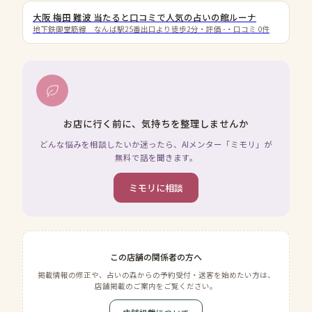
大阪 梅田 難波 当たると口コミで人気の占いの館ルーナ
地下鉄御堂筋線 なんば駅25番出口より徒歩2分
・評価
-
・口コミ
0
件
お店に行く前に、気持ちを整理しませんか
どんな悩みを相談したいか迷ったら、AIメンター「ミモリ」が
無料で話を聞きます。
ミモリに相談
この店舗の関係者の方へ
掲載情報の修正や、占いの森からの予約受付・送客を始めたい方は、
店舗掲載のご案内をご覧ください。