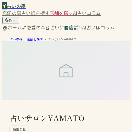
占いの森
恋愛の森
占い師を探す
店舗を探す
AI占い
コラム
Dark
🏠
ホーム
💕
恋愛の森
🔮
占い師
🏪
店舗
✨
AI占い
📝
コラム
占いの森
›
店舗を探す
›
占いサロンYAMATO
占いサロンYAMATO
情報掲載