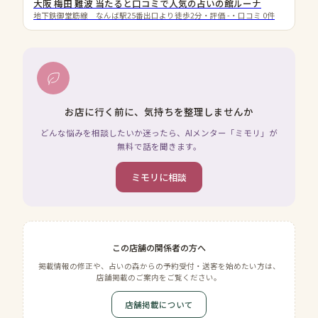
大阪 梅田 難波 当たると口コミで人気の占いの館ルーナ
地下鉄御堂筋線 なんば駅25番出口より徒歩2分
・評価
-
・口コミ
0
件
お店に行く前に、気持ちを整理しませんか
どんな悩みを相談したいか迷ったら、AIメンター「ミモリ」が
無料で話を聞きます。
ミモリに相談
この店舗の関係者の方へ
掲載情報の修正や、占いの森からの予約受付・送客を始めたい方は、
店舗掲載のご案内をご覧ください。
店舗掲載について