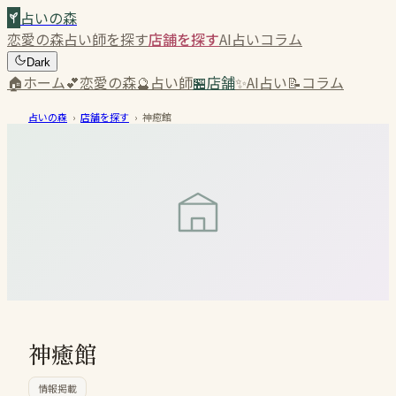
占いの森
恋愛の森
占い師を探す
店舗を探す
AI占い
コラム
Dark
🏠
ホーム
💕
恋愛の森
🔮
占い師
🏪
店舗
✨
AI占い
📝
コラム
占いの森
›
店舗を探す
›
神癒館
神癒館
情報掲載