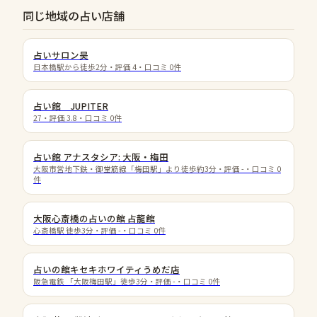
同じ地域の占い店舗
占いサロン昊
日本橋駅から徒歩2分
・評価
4
・口コミ
0
件
占い館 JUPITER
27
・評価
3.8
・口コミ
0
件
占い館 アナスタシア: 大阪・梅田
大阪市営地下鉄・御堂筋線「梅田駅」より徒歩約3分
・評価
-
・口コミ
0
件
大阪心斎橋の占いの館 占龍館
心斎橋駅 徒歩3分
・評価
-
・口コミ
0
件
占いの館キセキホワイティうめだ店
阪急電鉄 「大阪梅田駅」徒歩3分
・評価
-
・口コミ
0
件