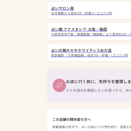
占いサロン昊
日本橋駅から徒歩2分
・評価
4
・口コミ
0
件
占い館 アナスタシア: 大阪・梅田
大阪市営地下鉄・御堂筋線「梅田駅」より徒歩約3分
・
占いの館キセキホワイティうめだ店
阪急電鉄 「大阪梅田駅」徒歩3分
・評価
-
・口コミ
0
件
お店に行く前に、気持ちを整理し
どんな悩みを相談したいか迷ったら、AI
この店舗の関係者の方へ
掲載情報の修正や、占いの森からの予約受付・送客を