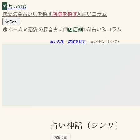
占いの森
恋愛の森
占い師を探す
店舗を探す
AI占い
コラム
Dark
🏠
ホーム
💕
恋愛の森
🔮
占い師
🏪
店舗
✨
AI占い
📝
コラム
占いの森
›
店舗を探す
›
占い神話（シンワ）
占い神話（シンワ）
情報掲載