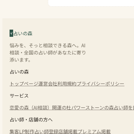
占いの森
悩みを、そっと相談できる森へ。AI
相談・全国の占い師があなたに寄り
添います。
占いの森
トップページ
運営会社
利用規約
プライバシーポリシー
サービス
恋愛の森（AI相談）
開運の杜
パワーストーンの森
占い師を
占い師・店舗の方へ
集客LP制作
占い師登録
店舗掲載
プレミアム掲載