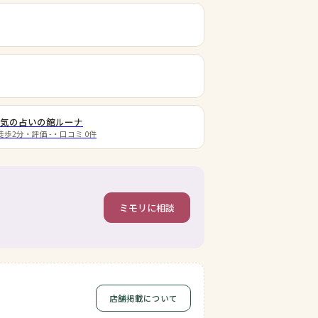
人気の占いの館ルーナ
徒歩2分
・評価
-
・口コミ
0
件
ミモリに相談
店舗掲載について