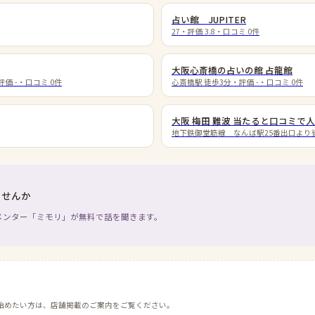
占い館 JUPITER
27
・評価
3.8
・口コミ
0
件
大阪心斎橋の占いの館 占龍館
評価
-
・口コミ
0
件
心斎橋駅 徒歩3分
・評価
-
・口コミ
0
件
大阪 梅田 難波 当たると口コミで
地下鉄御堂筋線 なんば駅25番出口より
ませんか
メンター「ミモリ」が無料で話を聞きます。
始めたい方は、店舗掲載のご案内をご覧ください。