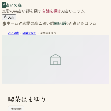
占いの森
恋愛の森
占い師を探す
店舗を探す
AI占い
コラム
Dark
🏠
ホーム
💕
恋愛の森
🔮
占い師
🏪
店舗
✨
AI占い
📝
コラム
占いの森
›
店舗を探す
›
喫茶はまゆう
喫茶はまゆう
情報掲載