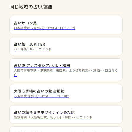
同じ地域の占い店舗
占いサロン昊
日本橋駅から徒歩2分
・評価
4
・口コミ
0
件
占い館 JUPITER
27
・評価
3.8
・口コミ
0
件
占い館 アナスタシア: 大阪・梅田
大阪市営地下鉄・御堂筋線「梅田駅」より徒歩約3分
・評価
-
・口コミ
0
件
大阪心斎橋の占いの館 占龍館
心斎橋駅 徒歩3分
・評価
-
・口コミ
0
件
占いの館キセキホワイティうめだ店
阪急電鉄 「大阪梅田駅」徒歩3分
・評価
-
・口コミ
0
件