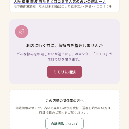
大阪 梅田 難波 当たると口コミで人気の占いの館ルーナ
地下鉄御堂筋線 なんば駅25番出口より徒歩2分
・評価
-
・口コミ
0
件
お店に行く前に、気持ちを整理しませんか
どんな悩みを相談したいか迷ったら、AIメンター「ミモリ」が
無料で話を聞きます。
ミモリに相談
この店舗の関係者の方へ
掲載情報の修正や、占いの森からの予約受付・送客を始めたい方は、
店舗掲載のご案内をご覧ください。
店舗掲載について