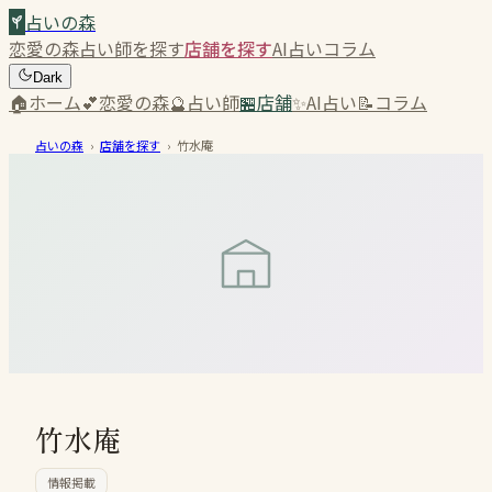
占いの森
恋愛の森
占い師を探す
店舗を探す
AI占い
コラム
Dark
🏠
ホーム
💕
恋愛の森
🔮
占い師
🏪
店舗
✨
AI占い
📝
コラム
占いの森
›
店舗を探す
›
竹水庵
竹水庵
情報掲載