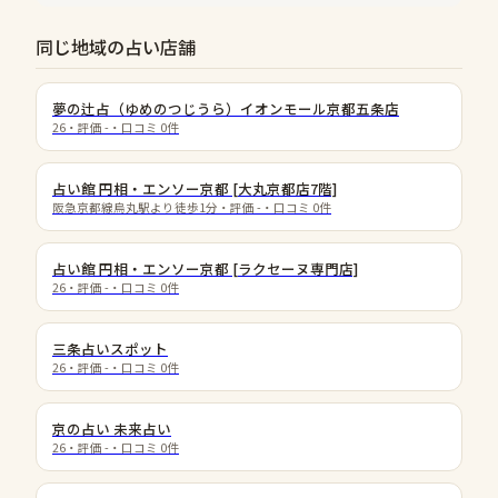
同じ地域の占い店舗
夢の辻占（ゆめのつじうら）イオンモール京都五条店
26
・評価
-
・口コミ
0
件
占い館 円相・エンソー京都 [大丸京都店7階]
阪急京都線烏丸駅より徒歩1分
・評価
-
・口コミ
0
件
占い館 円相・エンソー京都 [ラクセーヌ専門店]
26
・評価
-
・口コミ
0
件
三条占いスポット
26
・評価
-
・口コミ
0
件
京の占い 未来占い
26
・評価
-
・口コミ
0
件