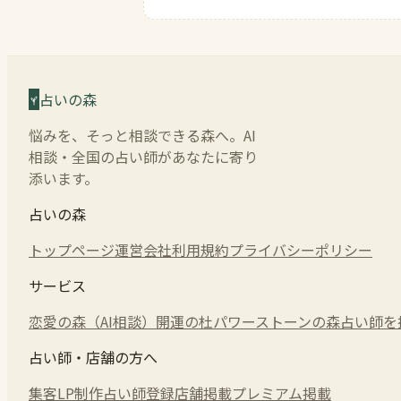
占いの森
悩みを、そっと相談できる森へ。AI
相談・全国の占い師があなたに寄り
添います。
占いの森
トップページ
運営会社
利用規約
プライバシーポリシー
サービス
恋愛の森（AI相談）
開運の杜
パワーストーンの森
占い師を
占い師・店舗の方へ
集客LP制作
占い師登録
店舗掲載
プレミアム掲載