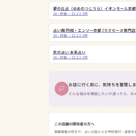
夢の辻占（ゆめのつじうら）イオンモール京都
26
・評価
-
・口コミ
0
件
占い館 円相・エンソー京都 [ラクセーヌ専門店
26
・評価
-
・口コミ
0
件
京の占い 未来占い
26
・評価
-
・口コミ
0
件
お店に行く前に、気持ちを整理し
どんな悩みを相談したいか迷ったら、AI
この店舗の関係者の方へ
掲載情報の修正や、占いの森からの予約受付・送客を