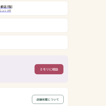
都店7階]
口コミ
0
件
ミモリに相談
店舗掲載について