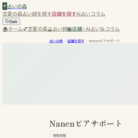
占いの森
恋愛の森
占い師を探す
店舗を探す
AI占い
コラム
Dark
🏠
ホーム
💕
恋愛の森
🔮
占い師
🏪
店舗
✨
AI占い
📝
コラム
占いの森
›
店舗を探す
›
Nanenピアサポート
Nanenピアサポート
情報掲載