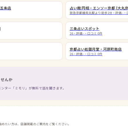
五条店
占い館 円相・エンソー京都 [大丸京
阪急京都線烏丸駅より徒歩1分
・評価
-
・
]
三条占いスポット
26
・評価
-
・口コミ
0
件
京都占い処銀月堂・河原町南店
26
・評価
-
・口コミ
0
件
ませんか
メンター「ミモリ」が無料で話を聞きます。
始めたい方は、店舗掲載のご案内をご覧ください。