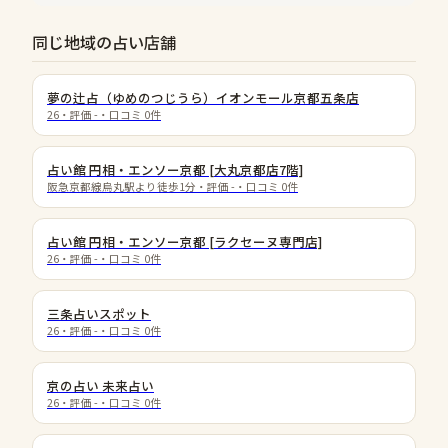
同じ地域の占い店舗
夢の辻占（ゆめのつじうら）イオンモール京都五条店
26
・評価
-
・口コミ
0
件
占い館 円相・エンソー京都 [大丸京都店7階]
阪急京都線烏丸駅より徒歩1分
・評価
-
・口コミ
0
件
占い館 円相・エンソー京都 [ラクセーヌ専門店]
26
・評価
-
・口コミ
0
件
三条占いスポット
26
・評価
-
・口コミ
0
件
京の占い 未来占い
26
・評価
-
・口コミ
0
件