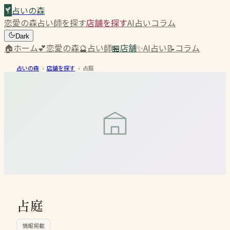
占いの森
恋愛の森
占い師を探す
店舗を探す
AI占い
コラム
Dark
🏠
ホーム
💕
恋愛の森
🔮
占い師
🏪
店舗
✨
AI占い
📝
コラム
占いの森
›
店舗を探す
›
占庭
占庭
情報掲載