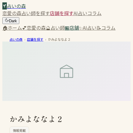
占いの森
恋愛の森
占い師を探す
店舗を探す
AI占い
コラム
Dark
🏠
ホーム
💕
恋愛の森
🔮
占い師
🏪
店舗
✨
AI占い
📝
コラム
占いの森
›
店舗を探す
›
かみよななよ２
かみよななよ２
情報掲載