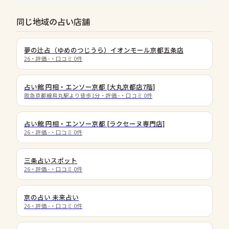
同じ地域の占い店舗
夢の辻占（ゆめのつじうら）イオンモール京都五条店
26
・評価
-
・口コミ
0
件
占い館 円相・エンソー京都 [大丸京都店7階]
阪急京都線烏丸駅より徒歩1分
・評価
-
・口コミ
0
件
占い館 円相・エンソー京都 [ラクセーヌ専門店]
26
・評価
-
・口コミ
0
件
三条占いスポット
26
・評価
-
・口コミ
0
件
京の占い 未来占い
26
・評価
-
・口コミ
0
件