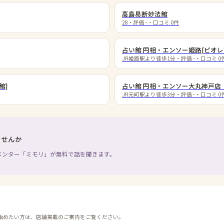
高島易断妙法館
28
・評価
-
・口コミ
0
件
占い館 円相・エンソー姫路[ピオレ
JR姫路駅より徒歩1分
・評価
-
・口コミ
0
館]
占い館 円相・エンソー大丸神戸店
JR元町駅より徒歩3分
・評価
-
・口コミ
0
ませんか
メンター「ミモリ」が無料で話を聞きます。
始めたい方は、店舗掲載のご案内をご覧ください。