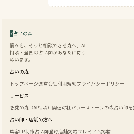
占いの森
悩みを、そっと相談できる森へ。AI
相談・全国の占い師があなたに寄り
添います。
占いの森
トップページ
運営会社
利用規約
プライバシーポリシー
サービス
恋愛の森（AI相談）
開運の杜
パワーストーンの森
占い師を
占い師・店舗の方へ
集客LP制作
占い師登録
店舗掲載
プレミアム掲載