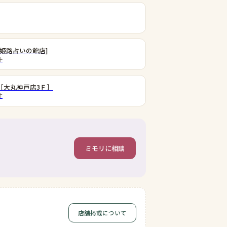
姫路占いの館店]
件
［大丸神戸店3Ｆ］
件
ミモリに相談
店舗掲載について