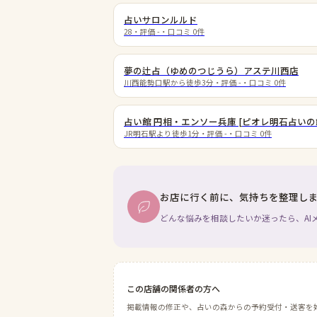
占いサロンルルド
28
・評価
-
・口コミ
0
件
夢の辻占（ゆめのつじうら）アステ川西店
川西能勢口駅から徒歩3分
・評価
-
・口コミ
0
件
占い館 円相・エンソー兵庫 [ピオレ明石占いの
JR明石駅より徒歩1分
・評価
-
・口コミ
0
件
お店に行く前に、気持ちを整理し
どんな悩みを相談したいか迷ったら、AI
この店舗の関係者の方へ
掲載情報の修正や、占いの森からの予約受付・送客を