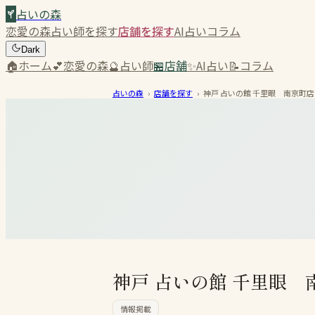
占いの森
恋愛の森
占い師を探す
店舗を探す
AI占い
コラム
Dark
🏠
ホーム
💕
恋愛の森
🔮
占い師
🏪
店舗
✨
AI占い
📝
コラム
占いの森
›
店舗を探す
›
神戸 占いの館 千里眼 南京町店
神戸 占いの館 千里眼 
情報掲載