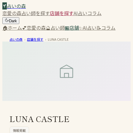
占いの森
恋愛の森
占い師を探す
店舗を探す
AI占い
コラム
Dark
🏠
ホーム
💕
恋愛の森
🔮
占い師
🏪
店舗
✨
AI占い
📝
コラム
占いの森
›
店舗を探す
›
LUNA CASTLE
LUNA CASTLE
情報掲載