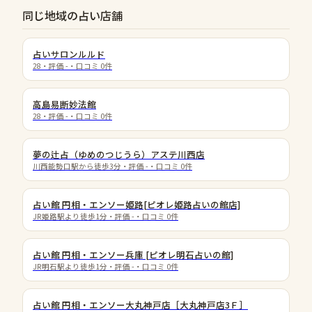
同じ地域の占い店舗
占いサロンルルド
28
・評価
-
・口コミ
0
件
高島易断妙法館
28
・評価
-
・口コミ
0
件
夢の辻占（ゆめのつじうら）アステ川西店
川西能勢口駅から徒歩3分
・評価
-
・口コミ
0
件
占い館 円相・エンソー姫路[ピオレ姫路占いの館店]
JR姫路駅より徒歩1分
・評価
-
・口コミ
0
件
占い館 円相・エンソー兵庫 [ピオレ明石占いの館]
JR明石駅より徒歩1分
・評価
-
・口コミ
0
件
占い館 円相・エンソー大丸神戸店［大丸神戸店3Ｆ］