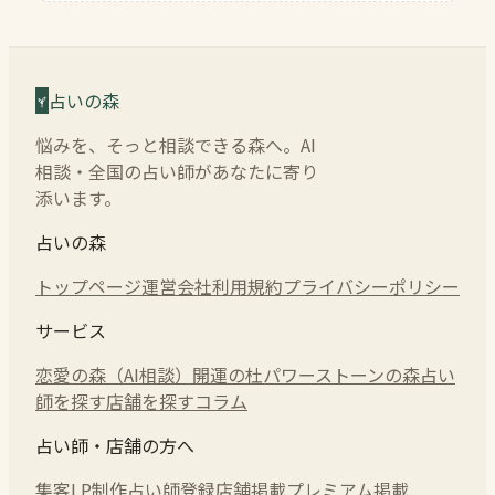
占いの森
悩みを、そっと相談できる森へ。AI
相談・全国の占い師があなたに寄り
添います。
占いの森
トップページ
運営会社
利用規約
プライバシーポリシー
サービス
恋愛の森（AI相談）
開運の杜
パワーストーンの森
占い
師を探す
店舗を探す
コラム
占い師・店舗の方へ
集客LP制作
占い師登録
店舗掲載
プレミアム掲載