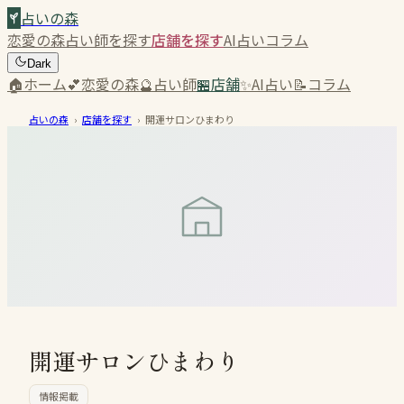
占いの森
恋愛の森
占い師を探す
店舗を探す
AI占い
コラム
Dark
🏠
ホーム
💕
恋愛の森
🔮
占い師
🏪
店舗
✨
AI占い
📝
コラム
占いの森
›
店舗を探す
›
開運サロンひまわり
開運サロンひまわり
情報掲載