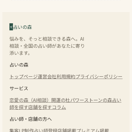
占いの森
悩みを、そっと相談できる森へ。AI
相談・全国の占い師があなたに寄り
添います。
占いの森
トップページ
運営会社
利用規約
プライバシーポリシー
サービス
恋愛の森（AI相談）
開運の杜
パワーストーンの森
占い
師を探す
店舗を探す
コラム
占い師・店舗の方へ
集客LP制作
占い師登録
店舗掲載
プレミアム掲載