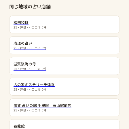
同じ地域の占い店舗
松田和桃
25
・評価
-
・口コミ
0
件
琉理の占い
25
・評価
-
・口コミ
0
件
滋賀淡海の母
25
・評価
-
・口コミ
0
件
占の家ミステリー千津香
25
・評価
-
・口コミ
0
件
滋賀 占いの館 千里眼 石山駅前店
25
・評価
-
・口コミ
0
件
泰龍館