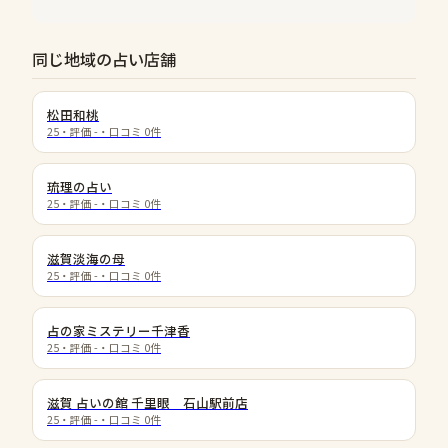
同じ地域の占い店舗
松田和桃
25
・評価
-
・口コミ
0
件
琉理の占い
25
・評価
-
・口コミ
0
件
滋賀淡海の母
25
・評価
-
・口コミ
0
件
占の家ミステリー千津香
25
・評価
-
・口コミ
0
件
滋賀 占いの館 千里眼 石山駅前店
25
・評価
-
・口コミ
0
件