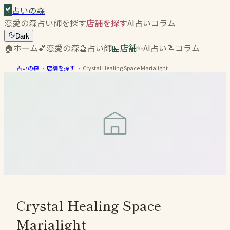
占いの森
恋愛の森
占い師を探す
店舗を探す
AI占い
コラム
Dark
🏠
ホーム
💕
恋愛の森
🔮
占い師
🏪
店舗
✨
AI占い
📝
コラム
占いの森
›
店舗を探す
›
Crystal Healing Space Marialight
Crystal Healing Space
Marialight