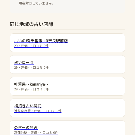
現在対応していません。
同じ地域の占い店舗
占いの館 千里眼 JR奈良駅前店
29
・評価
-
・口コミ
0
件
占いローラ
29
・評価
-
・口コミ
0
件
叶莉屋～kanariya～
29
・評価
-
・口コミ
0
件
福招き占い開花
近鉄奈良駅
・評価
-
・口コミ
0
件
のぎーの易占
菖蒲池駅
・評価
-
・口コミ
0
件