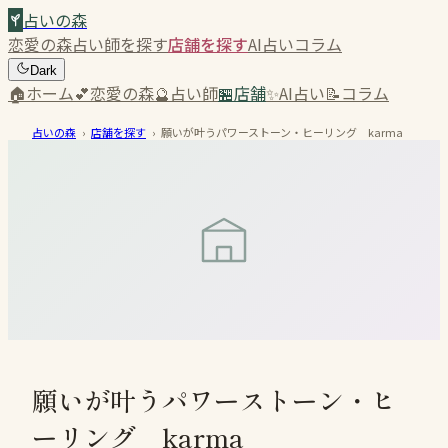
占いの森
恋愛の森
占い師を探す
店舗を探す
AI占い
コラム
Dark
🏠
ホーム
💕
恋愛の森
🔮
占い師
🏪
店舗
✨
AI占い
📝
コラム
占いの森
›
店舗を探す
›
願いが叶うパワーストーン・ヒーリング karma
願いが叶うパワーストーン・ヒ
ーリング karma