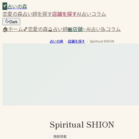
占いの森
恋愛の森
占い師を探す
店舗を探す
AI占い
コラム
Dark
🏠
ホーム
💕
恋愛の森
🔮
占い師
🏪
店舗
✨
AI占い
📝
コラム
占いの森
›
店舗を探す
›
Spiritual SHION
Spiritual SHION
情報掲載