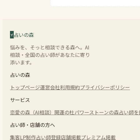
占いの森
悩みを、そっと相談できる森へ。AI
相談・全国の占い師があなたに寄り
添います。
占いの森
トップページ
運営会社
利用規約
プライバシーポリシー
サービス
恋愛の森（AI相談）
開運の杜
パワーストーンの森
占い師を
占い師・店舗の方へ
集客LP制作
占い師登録
店舗掲載
プレミアム掲載