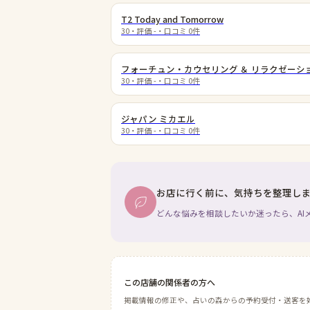
T2 Today and Tomorrow
30
・評価
-
・口コミ
0
件
フォーチュン・カウセリング ＆ リラクゼーシ
30
・評価
-
・口コミ
0
件
ジャパン ミカエル
30
・評価
-
・口コミ
0
件
お店に行く前に、気持ちを整理し
どんな悩みを相談したいか迷ったら、AI
この店舗の関係者の方へ
掲載情報の修正や、占いの森からの予約受付・送客を