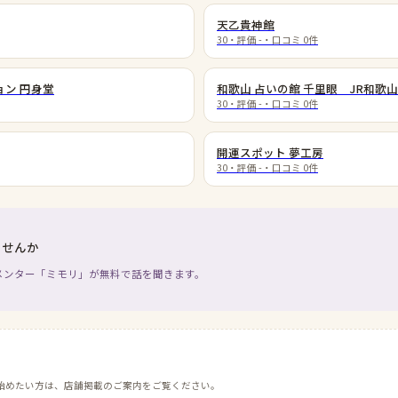
天乙貴神館
30
・評価
-
・口コミ
0
件
ョン 円身堂
和歌山 占いの館 千里眼 JR和歌
30
・評価
-
・口コミ
0
件
開運スポット 夢工房
30
・評価
-
・口コミ
0
件
ませんか
メンター「ミモリ」が無料で話を聞きます。
始めたい方は、店舗掲載のご案内をご覧ください。