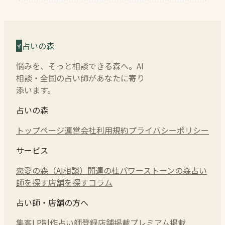
占いの森
悩みを、そっと相談できる森へ。AI
相談・全国の占い師があなたに寄り
添います。
占いの森
トップページ
運営会社
利用規約
プライバシーポリシー
サービス
恋愛の森（AI相談）
開運の杜
パワーストーンの森
占い
師を探す
店舗を探す
コラム
占い師・店舗の方へ
集客LP制作
占い師登録
店舗掲載
プレミアム掲載