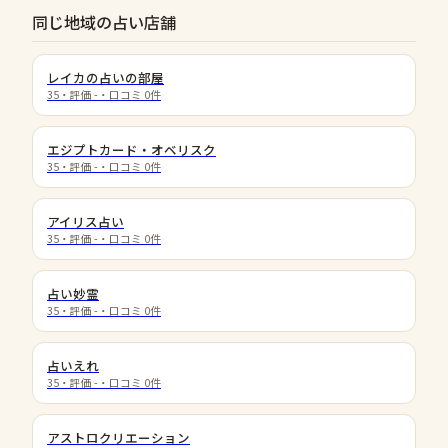
同じ地域の占い店舗
レイカの占いの部屋
35
・評価
-
・口コミ
0
件
エジプトカード・オベリスク
35
・評価
-
・口コミ
0
件
アイリス占い
35
・評価
-
・口コミ
0
件
占い妙霊
35
・評価
-
・口コミ
0
件
占いえれ
35
・評価
-
・口コミ
0
件
アストロクリエーション