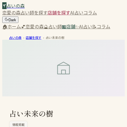
占いの森
恋愛の森
占い師を探す
店舗を探す
AI占い
コラム
Dark
🏠
ホーム
💕
恋愛の森
🔮
占い師
🏪
店舗
✨
AI占い
📝
コラム
占いの森
›
店舗を探す
›
占い未来の樹
占い未来の樹
情報掲載