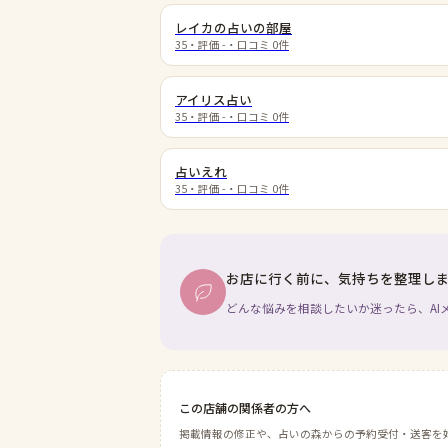
レイカの占いの部屋
35
・評価
-
・口コミ
0
件
アイリス占い
35
・評価
-
・口コミ
0
件
占いえれ
35
・評価
-
・口コミ
0
件
お店に行く前に、気持ちを整理し
どんな悩みを相談したいか迷ったら、AI
この店舗の関係者の方へ
掲載情報の修正や、占いの森からの予約受付・送客を