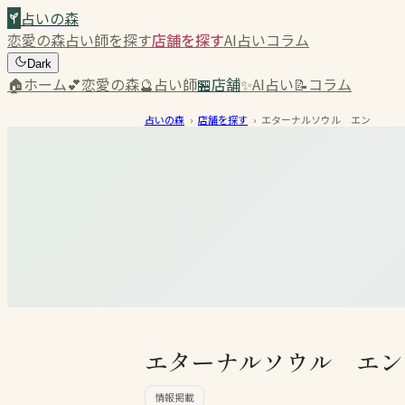
占いの森
恋愛の森
占い師を探す
店舗を探す
AI占い
コラム
Dark
🏠
ホーム
💕
恋愛の森
🔮
占い師
🏪
店舗
✨
AI占い
📝
コラム
占いの森
›
店舗を探す
›
エターナルソウル エン
エターナルソウル エン
情報掲載