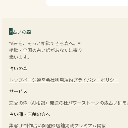
占いの森
悩みを、そっと相談できる森へ。AI
相談・全国の占い師があなたに寄り
添います。
占いの森
トップページ
運営会社
利用規約
プライバシーポリシー
サービス
恋愛の森（AI相談）
開運の杜
パワーストーンの森
占い師を
占い師・店舗の方へ
集客LP制作
占い師登録
店舗掲載
プレミアム掲載