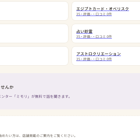
エジプトカード・オベリスク
35
・評価
-
・口コミ
0
件
占い妙霊
35
・評価
-
・口コミ
0
件
アストロクリエーション
35
・評価
-
・口コミ
0
件
ませんか
メンター「ミモリ」が無料で話を聞きます。
始めたい方は、店舗掲載のご案内をご覧ください。