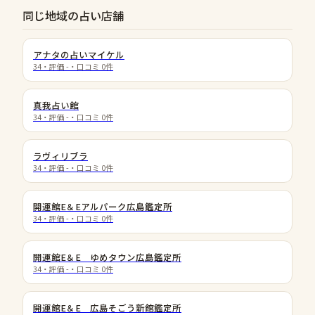
同じ地域の占い店舗
アナタの占いマイケル
34
・評価
-
・口コミ
0
件
真我占い館
34
・評価
-
・口コミ
0
件
ラヴィリブラ
34
・評価
-
・口コミ
0
件
開運館E＆Eアルパーク広島鑑定所
34
・評価
-
・口コミ
0
件
開運館E＆E ゆめタウン広島鑑定所
34
・評価
-
・口コミ
0
件
開運館E＆E 広島そごう新館鑑定所