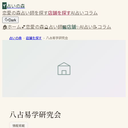
占いの森
恋愛の森
占い師を探す
店舗を探す
AI占い
コラム
Dark
🏠
ホーム
💕
恋愛の森
🔮
占い師
🏪
店舗
✨
AI占い
📝
コラム
占いの森
›
店舗を探す
›
八占易学研究会
八占易学研究会
情報掲載