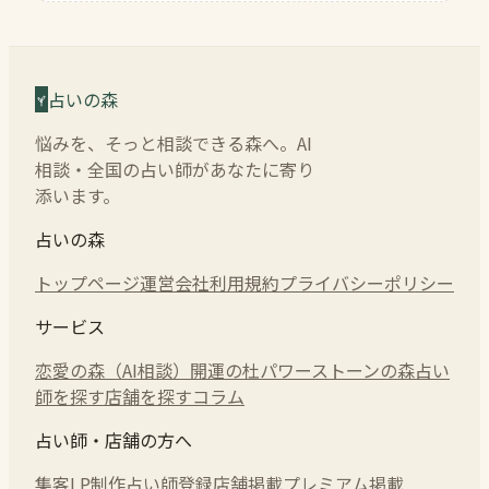
占いの森
悩みを、そっと相談できる森へ。AI
相談・全国の占い師があなたに寄り
添います。
占いの森
トップページ
運営会社
利用規約
プライバシーポリシー
サービス
恋愛の森（AI相談）
開運の杜
パワーストーンの森
占い
師を探す
店舗を探す
コラム
占い師・店舗の方へ
集客LP制作
占い師登録
店舗掲載
プレミアム掲載