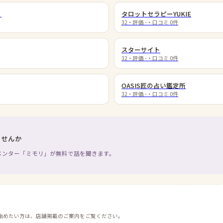
］
タロットセラピーYUKIE
32
・評価
-
・口コミ
0
件
スターサイト
32
・評価
-
・口コミ
0
件
OASIS匠の占い鑑定所
32
・評価
-
・口コミ
0
件
ませんか
メンター「ミモリ」が無料で話を聞きます。
始めたい方は、店舗掲載のご案内をご覧ください。