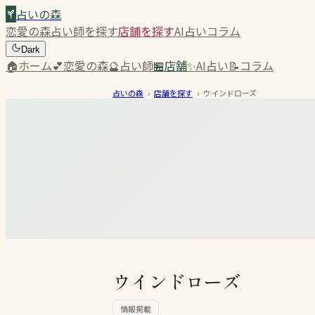
占いの森
恋愛の森
占い師を探す
店舗を探す
AI占い
コラム
Dark
🏠
ホーム
💕
恋愛の森
🔮
占い師
🏪
店舗
✨
AI占い
📝
コラム
占いの森
›
店舗を探す
›
ウインドローズ
ウインドローズ
情報掲載