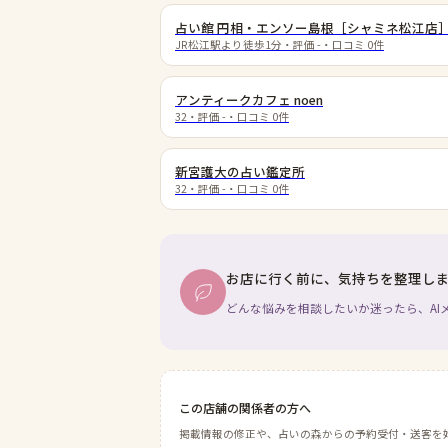
占い館 円相・エンソー島根［シャミネ松江店
JR松江駅より徒歩1分
・評価
-
・口コミ
0
件
アンティークカフェ noen
32
・評価
-
・口コミ
0
件
新宮護大の占い鑑定所
32
・評価
-
・口コミ
0
件
お店に行く前に、気持ちを整理し
どんな悩みを相談したいか迷ったら、AI
この店舗の関係者の方へ
掲載情報の修正や、占いの森からの予約受付・送客を