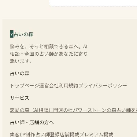
占いの森
悩みを、そっと相談できる森へ。AI
相談・全国の占い師があなたに寄り
添います。
占いの森
トップページ
運営会社
利用規約
プライバシーポリシー
サービス
恋愛の森（AI相談）
開運の杜
パワーストーンの森
占い師を
占い師・店舗の方へ
集客LP制作
占い師登録
店舗掲載
プレミアム掲載