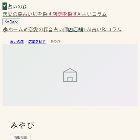
占いの森
恋愛の森
占い師を探す
店舗を探す
AI占い
コラム
Dark
🏠
ホーム
💕
恋愛の森
🔮
占い師
🏪
店舗
✨
AI占い
📝
コラム
占いの森
›
店舗を探す
›
みやび
みやび
情報掲載