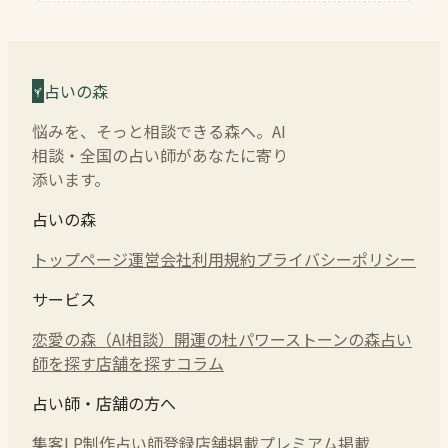
占いの森
悩みを、そっと相談できる森へ。AI
相談・全国の占い師があなたに寄り
添います。
占いの森
トップページ
運営会社
利用規約
プライバシーポリシー
サービス
恋愛の森（AI相談）
開運の杜
パワーストーンの森
占い
師を探す
店舗を探す
コラム
占い師・店舗の方へ
集客LP制作
占い師登録
店舗掲載
プレミアム掲載