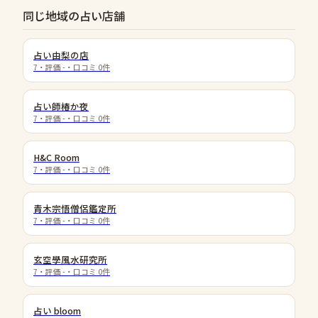
同じ地域の占い店舗
占い由梨の店
7
・評価
-
・口コミ
0
件
占い師椿か夜
7
・評価
-
・口コミ
0
件
H&C Room
7
・評価
-
・口コミ
0
件
青木宗悟僧侶鑑定所
7
・評価
-
・口コミ
0
件
玄空學風水研究所
7
・評価
-
・口コミ
0
件
占い bloom