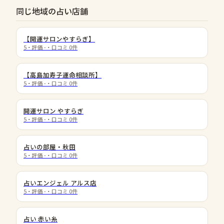
同じ地域の占い店舗
【開運サロンやすらぎ】
5
・評価
-
・口コミ
0
件
【高島加寿子運命相談所】
5
・評価
-
・口コミ
0
件
開運サロン やすらぎ
5
・評価
-
・口コミ
0
件
占いの部屋・秋田
5
・評価
-
・口コミ
0
件
占いエンジェル アルス店
5
・評価
-
・口コミ
0
件
占い 赤い糸