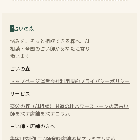
占いの森
悩みを、そっと相談できる森へ。AI
相談・全国の占い師があなたに寄り
添います。
占いの森
トップページ
運営会社
利用規約
プライバシーポリシー
サービス
恋愛の森（AI相談）
開運の杜
パワーストーンの森
占い
師を探す
店舗を探す
コラム
占い師・店舗の方へ
集客LP制作
占い師登録
店舗掲載
プレミアム掲載