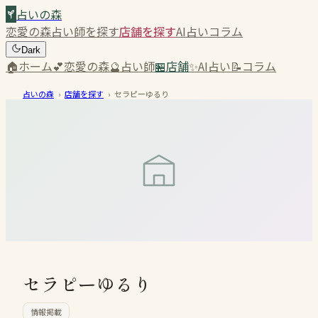
占いの森
恋愛の森
占い師を探す
店舗を探す
AI占い
コラム
Dark
🏠
ホーム
💕
恋愛の森
🔮
占い師
🏪
店舗
✨
AI占い
📝
コラム
占いの森
›
店舗を探す
›
セラピーゆるり
セラピーゆるり
情報掲載