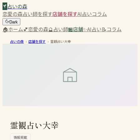
占いの森
恋愛の森
占い師を探す
店舗を探す
AI占い
コラム
Dark
🏠
ホーム
💕
恋愛の森
🔮
占い師
🏪
店舗
✨
AI占い
📝
コラム
占いの森
›
店舗を探す
›
霊観占い大幸
霊観占い大幸
情報掲載