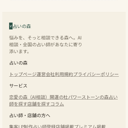
占いの森
悩みを、そっと相談できる森へ。AI
相談・全国の占い師があなたに寄り
添います。
占いの森
トップページ
運営会社
利用規約
プライバシーポリシー
サービス
恋愛の森（AI相談）
開運の杜
パワーストーンの森
占い
師を探す
店舗を探す
コラム
占い師・店舗の方へ
集客LP制作
占い師登録
店舗掲載
プレミアム掲載