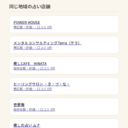
同じ地域の占い店舗
POWER HOUSE
帯広駅
・評価
-
・口コミ
0
件
メンタルコンサルティングTerra（テラ）
帯広駅
・評価
-
・口コミ
0
件
癒しCAFE HINATA
柏林台駅
・評価
-
・口コミ
0
件
ヒーリングサロン ・き・づ・な・
帯広駅
・評価
-
・口コミ
0
件
壱夢庵
柏林台駅
・評価
-
・口コミ
0
件
癒しの占い ムナ