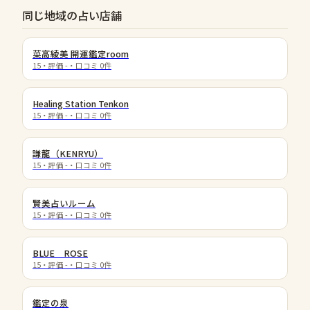
同じ地域の占い店舗
菜高綾美 開運鑑定room
15
・評価
-
・口コミ
0
件
Healing Station Tenkon
15
・評価
-
・口コミ
0
件
謙龍（KENRYU）
15
・評価
-
・口コミ
0
件
賢美占いルーム
15
・評価
-
・口コミ
0
件
BLUE ROSE
15
・評価
-
・口コミ
0
件
鑑定の泉