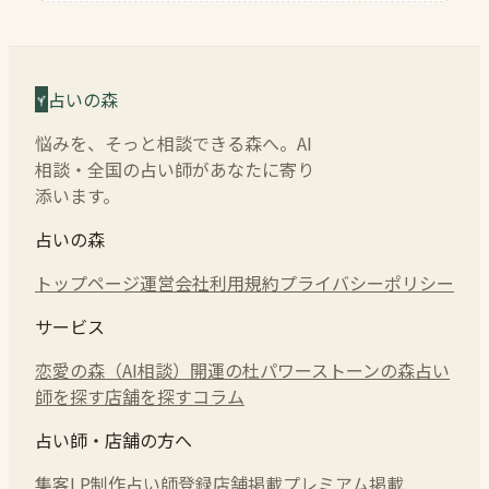
占いの森
悩みを、そっと相談できる森へ。AI
相談・全国の占い師があなたに寄り
添います。
占いの森
トップページ
運営会社
利用規約
プライバシーポリシー
サービス
恋愛の森（AI相談）
開運の杜
パワーストーンの森
占い
師を探す
店舗を探す
コラム
占い師・店舗の方へ
集客LP制作
占い師登録
店舗掲載
プレミアム掲載