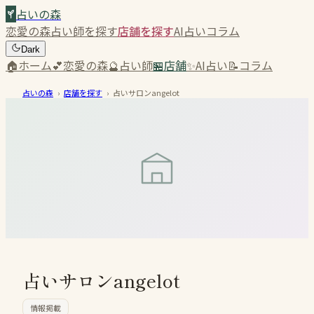
占いの森
恋愛の森
占い師を探す
店舗を探す
AI占い
コラム
Dark
🏠
ホーム
💕
恋愛の森
🔮
占い師
🏪
店舗
✨
AI占い
📝
コラム
占いの森
›
店舗を探す
›
占いサロンangelot
占いサロンangelot
情報掲載