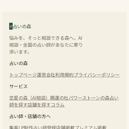
占いの森
悩みを、そっと相談できる森へ。AI
相談・全国の占い師があなたに寄り
添います。
占いの森
トップページ
運営会社
利用規約
プライバシーポリシー
サービス
恋愛の森（AI相談）
開運の杜
パワーストーンの森
占い
師を探す
店舗を探す
コラム
占い師・店舗の方へ
集客LP制作
占い師登録
店舗掲載
プレミアム掲載