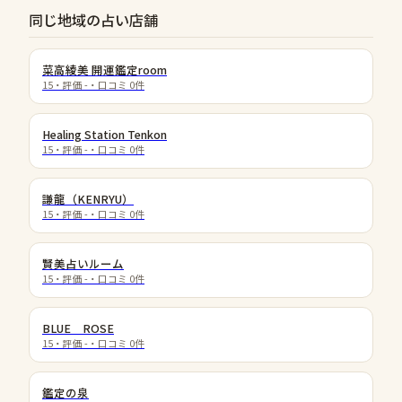
同じ地域の占い店舗
菜高綾美 開運鑑定room
15
・評価
-
・口コミ
0
件
Healing Station Tenkon
15
・評価
-
・口コミ
0
件
謙龍（KENRYU）
15
・評価
-
・口コミ
0
件
賢美占いルーム
15
・評価
-
・口コミ
0
件
BLUE ROSE
15
・評価
-
・口コミ
0
件
鑑定の泉