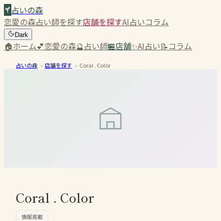
占いの森
恋愛の森
占い師を探す
店舗を探す
AI占い
コラム
Dark
🏠
ホーム
💕
恋愛の森
🔮
占い師
🏪
店舗
✨
AI占い
📝
コラム
占いの森
›
店舗を探す
›
Coral . Color
Coral . Color
情報掲載