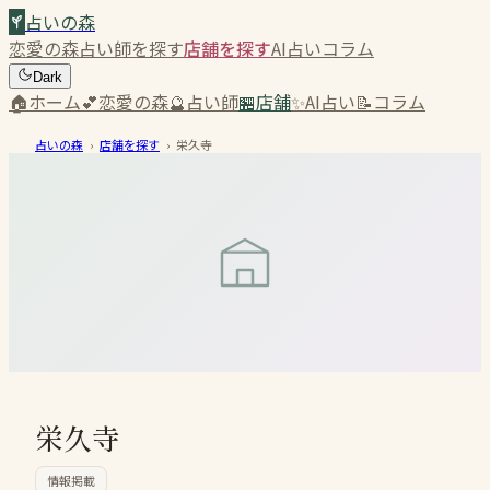
占いの森
恋愛の森
占い師を探す
店舗を探す
AI占い
コラム
Dark
🏠
ホーム
💕
恋愛の森
🔮
占い師
🏪
店舗
✨
AI占い
📝
コラム
占いの森
›
店舗を探す
›
栄久寺
栄久寺
情報掲載