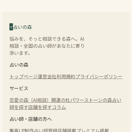
占いの森
悩みを、そっと相談できる森へ。AI
相談・全国の占い師があなたに寄り
添います。
占いの森
トップページ
運営会社
利用規約
プライバシーポリシー
サービス
恋愛の森（AI相談）
開運の杜
パワーストーンの森
占い
師を探す
店舗を探す
コラム
占い師・店舗の方へ
集客LP制作
占い師登録
店舗掲載
プレミアム掲載