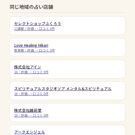
同じ地域の占い店舗
セレクトショップふくろう
三国駅
・評価
-
・口コミ
0
件
Love Healing Hikari
敦賀駅
・評価
-
・口コミ
0
件
株式会社アイン
18
・評価
-
・口コミ
0
件
スピリチュアルスタジオソア メンタル&スピリチュアル
18
・評価
-
・口コミ
0
件
株式会社越前堂
18
・評価
-
・口コミ
0
件
アークエンジェル