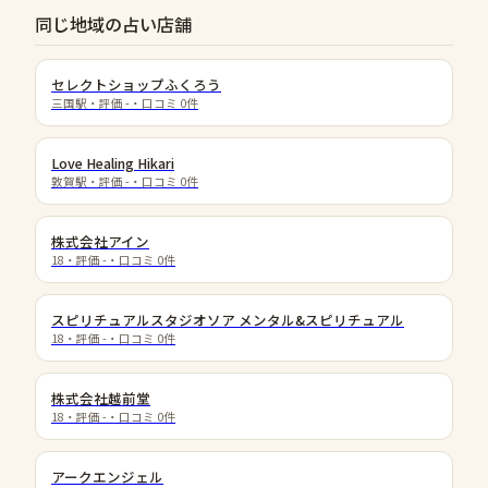
同じ地域の占い店舗
セレクトショップふくろう
三国駅
・評価
-
・口コミ
0
件
Love Healing Hikari
敦賀駅
・評価
-
・口コミ
0
件
株式会社アイン
18
・評価
-
・口コミ
0
件
スピリチュアルスタジオソア メンタル&スピリチュアル
18
・評価
-
・口コミ
0
件
株式会社越前堂
18
・評価
-
・口コミ
0
件
アークエンジェル