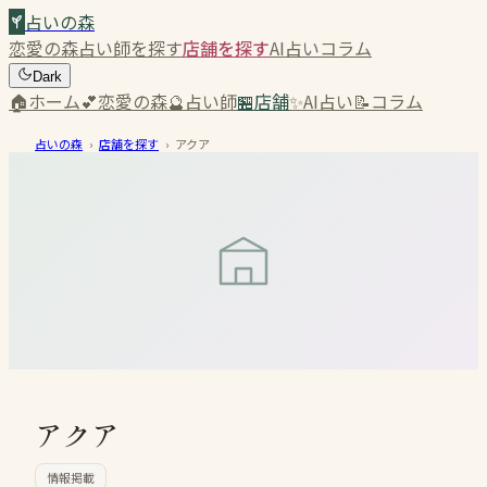
占いの森
恋愛の森
占い師を探す
店舗を探す
AI占い
コラム
Dark
🏠
ホーム
💕
恋愛の森
🔮
占い師
🏪
店舗
✨
AI占い
📝
コラム
占いの森
›
店舗を探す
›
アクア
アクア
情報掲載