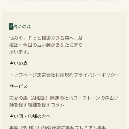
占いの森
悩みを、そっと相談できる森へ。AI
相談・全国の占い師があなたに寄り
添います。
占いの森
トップページ
運営会社
利用規約
プライバシーポリシー
サービス
恋愛の森（AI相談）
開運の杜
パワーストーンの森
占い
師を探す
店舗を探す
コラム
占い師・店舗の方へ
集客LP制作
占い師登録
店舗掲載
プレミアム掲載