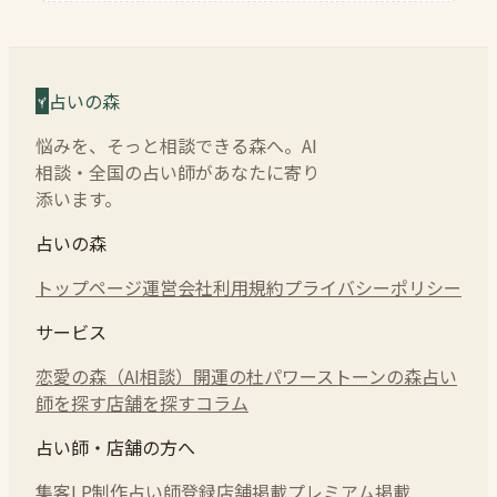
占いの森
悩みを、そっと相談できる森へ。AI
相談・全国の占い師があなたに寄り
添います。
占いの森
トップページ
運営会社
利用規約
プライバシーポリシー
サービス
恋愛の森（AI相談）
開運の杜
パワーストーンの森
占い
師を探す
店舗を探す
コラム
占い師・店舗の方へ
集客LP制作
占い師登録
店舗掲載
プレミアム掲載