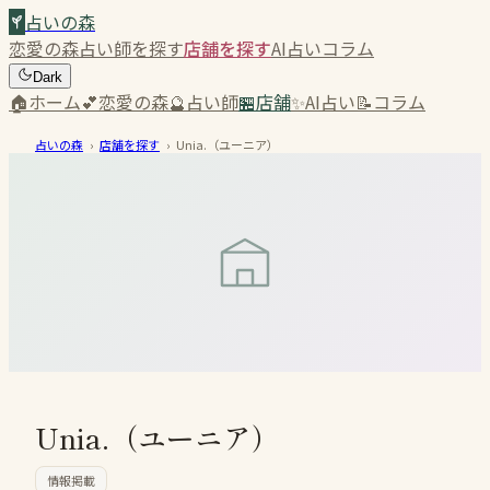
占いの森
恋愛の森
占い師を探す
店舗を探す
AI占い
コラム
Dark
🏠
ホーム
💕
恋愛の森
🔮
占い師
🏪
店舗
✨
AI占い
📝
コラム
占いの森
›
店舗を探す
›
Unia.（ユーニア）
Unia.（ユーニア）
情報掲載