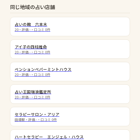
同じ地域の占い店舗
占いの館 六本木
20
・評価
-
・口コミ
0
件
アイ子の四柱推命
20
・評価
-
・口コミ
0
件
ペンションペパーミントハウス
20
・評価
-
・口コミ
0
件
占い王国瑞浪鑑定所
20
・評価
-
・口コミ
0
件
セラピーサロン・アリア
田畑駅
・評価
-
・口コミ
0
件
ハートセラピー エンジェル・ハウス