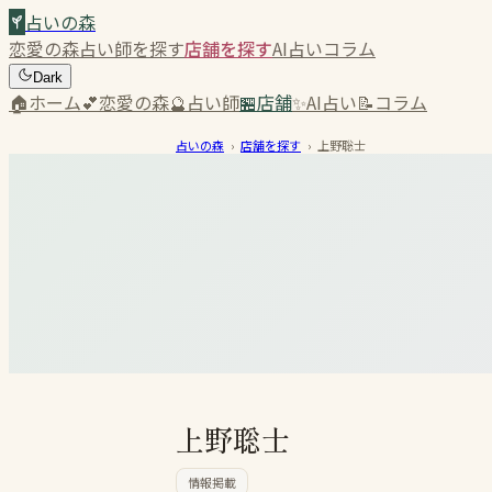
占いの森
恋愛の森
占い師を探す
店舗を探す
AI占い
コラム
Dark
🏠
ホーム
💕
恋愛の森
🔮
占い師
🏪
店舗
✨
AI占い
📝
コラム
占いの森
›
店舗を探す
›
上野聡士
上野聡士
情報掲載