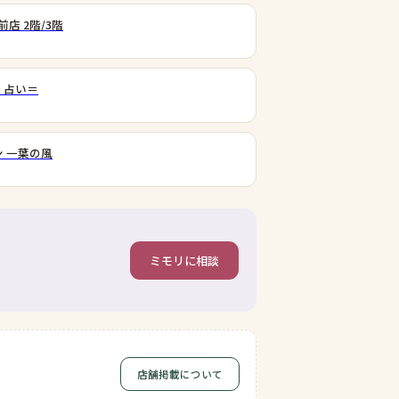
店 2階/3階
 占い＝
 一葉の風
ミモリに相談
店舗掲載について