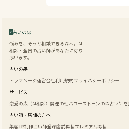
占いの森
悩みを、そっと相談できる森へ。AI
相談・全国の占い師があなたに寄り
添います。
占いの森
トップページ
運営会社
利用規約
プライバシーポリシー
サービス
恋愛の森（AI相談）
開運の杜
パワーストーンの森
占い師を
占い師・店舗の方へ
集客LP制作
占い師登録
店舗掲載
プレミアム掲載