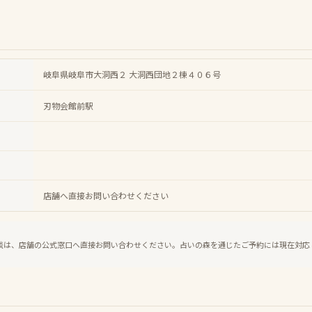
岐阜県岐阜市大洞西２ 大洞西団地２棟４０６号
刃物会館前駅
店舗へ直接お問い合わせください
談は、店舗の公式窓口へ直接お問い合わせください。占いの森を通じたご予約には現在対応