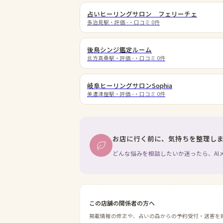
占いヒーリングサロン フェリーチェ
多治見駅
・評価
-
・口コミ
0
件
後鳥シンジ鑑定ルーム
北方真桑駅
・評価
-
・口コミ
0
件
岐阜ヒーリングサロンSophia
美濃津屋駅
・評価
-
・口コミ
0
件
お店に行く前に、気持ちを整理し
どんな悩みを相談したいか迷ったら、AI
この店舗の関係者の方へ
掲載情報の修正や、占いの森からの予約受付・送客を