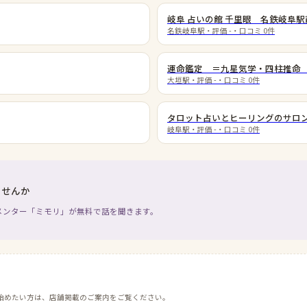
岐阜 占いの館 千里眼 名鉄岐阜駅前
名鉄岐阜駅
・評価
-
・口コミ
0
件
運命鑑定 ＝九星気学・四柱推命
大垣駅
・評価
-
・口コミ
0
件
タロット占いとヒーリングのサロン
岐阜駅
・評価
-
・口コミ
0
件
ませんか
メンター「ミモリ」が無料で話を聞きます。
始めたい方は、店舗掲載のご案内をご覧ください。