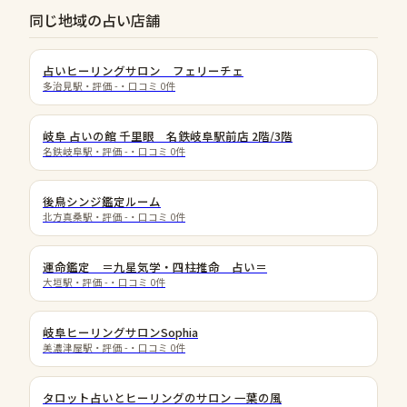
同じ地域の占い店舗
占いヒーリングサロン フェリーチェ
多治見駅
・評価
-
・口コミ
0
件
岐阜 占いの館 千里眼 名鉄岐阜駅前店 2階/3階
名鉄岐阜駅
・評価
-
・口コミ
0
件
後鳥シンジ鑑定ルーム
北方真桑駅
・評価
-
・口コミ
0
件
運命鑑定 ＝九星気学・四柱推命 占い＝
大垣駅
・評価
-
・口コミ
0
件
岐阜ヒーリングサロンSophia
美濃津屋駅
・評価
-
・口コミ
0
件
タロット占いとヒーリングのサロン 一葉の風