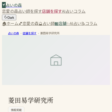
占いの森
恋愛の森
占い師を探す
店舗を探す
AI占い
コラム
Dark
🏠
ホーム
💕
恋愛の森
🔮
占い師
🏪
店舗
✨
AI占い
📝
コラム
占いの森
›
店舗を探す
›
菱田易学研究所
菱田易学研究所
情報掲載