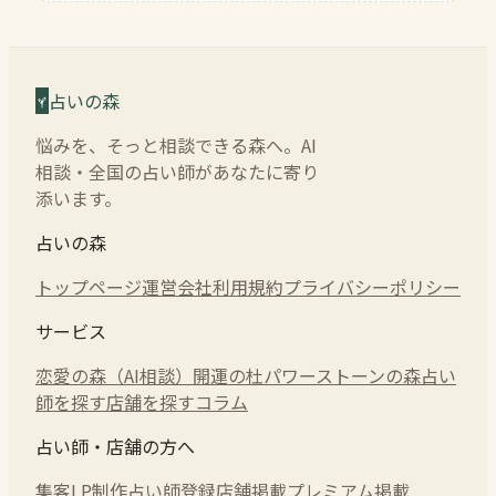
占いの森
悩みを、そっと相談できる森へ。AI
相談・全国の占い師があなたに寄り
添います。
占いの森
トップページ
運営会社
利用規約
プライバシーポリシー
サービス
恋愛の森（AI相談）
開運の杜
パワーストーンの森
占い
師を探す
店舗を探す
コラム
占い師・店舗の方へ
集客LP制作
占い師登録
店舗掲載
プレミアム掲載