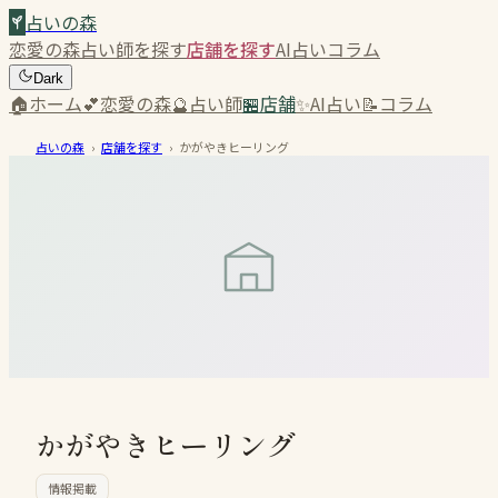
占いの森
恋愛の森
占い師を探す
店舗を探す
AI占い
コラム
Dark
🏠
ホーム
💕
恋愛の森
🔮
占い師
🏪
店舗
✨
AI占い
📝
コラム
占いの森
›
店舗を探す
›
かがやきヒーリング
かがやきヒーリング
情報掲載