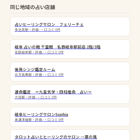
同じ地域の占い店舗
占いヒーリングサロン フェリーチェ
多治見駅
・評価
-
・口コミ
0
件
岐阜 占いの館 千里眼 名鉄岐阜駅前店 2階/3階
名鉄岐阜駅
・評価
-
・口コミ
0
件
後鳥シンジ鑑定ルーム
北方真桑駅
・評価
-
・口コミ
0
件
運命鑑定 ＝九星気学・四柱推命 占い＝
大垣駅
・評価
-
・口コミ
0
件
岐阜ヒーリングサロンSophia
美濃津屋駅
・評価
-
・口コミ
0
件
タロット占いとヒーリングのサロン 一葉の風