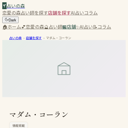
占いの森
恋愛の森
占い師を探す
店舗を探す
AI占い
コラム
Dark
🏠
ホーム
💕
恋愛の森
🔮
占い師
🏪
店舗
✨
AI占い
📝
コラム
占いの森
›
店舗を探す
›
マダム・コーラン
マダム・コーラン
情報掲載