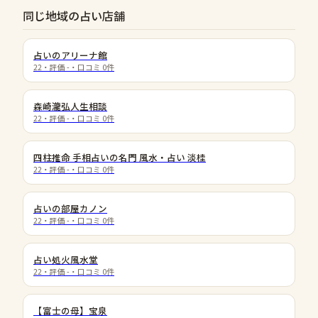
同じ地域の占い店舗
占いのアリーナ館
22
・評価
-
・口コミ
0
件
森崎瀧弘人生相談
22
・評価
-
・口コミ
0
件
四柱推命 手相占いの名門 風水・占い 淡桂
22
・評価
-
・口コミ
0
件
占いの部屋カノン
22
・評価
-
・口コミ
0
件
占い処火風水堂
22
・評価
-
・口コミ
0
件
【富士の母】宝泉