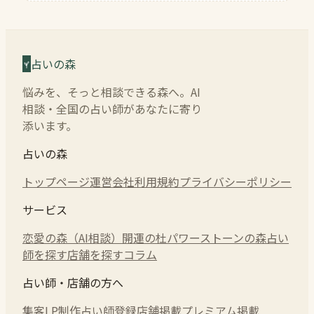
占いの森
悩みを、そっと相談できる森へ。AI
相談・全国の占い師があなたに寄り
添います。
占いの森
トップページ
運営会社
利用規約
プライバシーポリシー
サービス
恋愛の森（AI相談）
開運の杜
パワーストーンの森
占い
師を探す
店舗を探す
コラム
占い師・店舗の方へ
集客LP制作
占い師登録
店舗掲載
プレミアム掲載