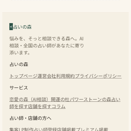
占いの森
悩みを、そっと相談できる森へ。AI
相談・全国の占い師があなたに寄り
添います。
占いの森
トップページ
運営会社
利用規約
プライバシーポリシー
サービス
恋愛の森（AI相談）
開運の杜
パワーストーンの森
占い
師を探す
店舗を探す
コラム
占い師・店舗の方へ
集客LP制作
占い師登録
店舗掲載
プレミアム掲載