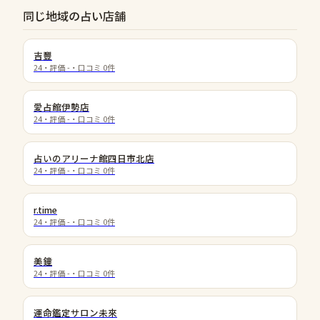
同じ地域の占い店舗
吉豐
24
・評価
-
・口コミ
0
件
愛占館伊勢店
24
・評価
-
・口コミ
0
件
占いのアリーナ館四日市北店
24
・評価
-
・口コミ
0
件
r.time
24
・評価
-
・口コミ
0
件
美鐘
24
・評価
-
・口コミ
0
件
運命鑑定サロン未來