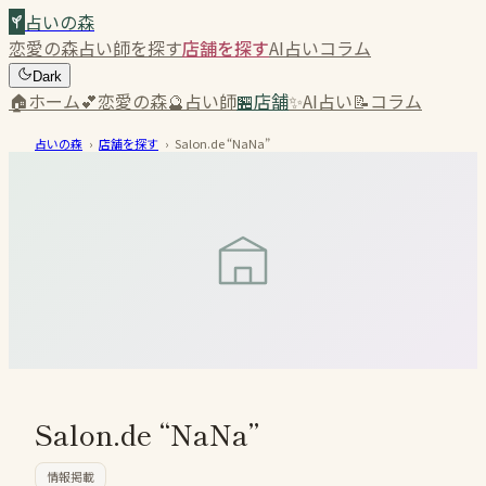
占いの森
恋愛の森
占い師を探す
店舗を探す
AI占い
コラム
Dark
🏠
ホーム
💕
恋愛の森
🔮
占い師
🏪
店舗
✨
AI占い
📝
コラム
占いの森
›
店舗を探す
›
Salon.de “NaNa”
Salon.de “NaNa”
情報掲載