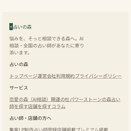
占いの森
悩みを、そっと相談できる森へ。AI
相談・全国の占い師があなたに寄り
添います。
占いの森
トップページ
運営会社
利用規約
プライバシーポリシー
サービス
恋愛の森（AI相談）
開運の杜
パワーストーンの森
占い
師を探す
店舗を探す
コラム
占い師・店舗の方へ
集客LP制作
占い師登録
店舗掲載
プレミアム掲載