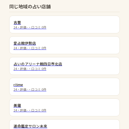
同じ地域の占い店舗
吉豐
24
・評価
-
・口コミ
0
件
愛占館伊勢店
24
・評価
-
・口コミ
0
件
占いのアリーナ館四日市北店
24
・評価
-
・口コミ
0
件
r.time
24
・評価
-
・口コミ
0
件
美鐘
24
・評価
-
・口コミ
0
件
運命鑑定サロン未來