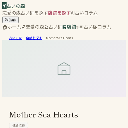
占いの森
恋愛の森
占い師を探す
店舗を探す
AI占い
コラム
Dark
🏠
ホーム
💕
恋愛の森
🔮
占い師
🏪
店舗
✨
AI占い
📝
コラム
占いの森
›
店舗を探す
›
Mother Sea Hearts
Mother Sea Hearts
情報掲載